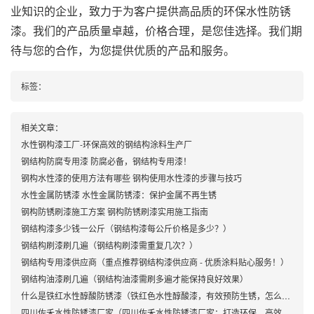
业知识的企业，致力于为客户提供高品质的环保水性防锈
漆。我们的产品质量卓越，价格合理，是您佳选择。我们期
待与您的合作，为您提供优质的产品和服务。
标签：
相关文章：
水性钢构漆工厂-环保高效的钢结构涂料生产厂
钢结构防腐专用漆 防腐必备，钢结构专用漆！
钢构水性漆的使用方法有哪些 钢构使用水性漆的步骤与技巧
水性金属防锈漆 水性金属防锈漆：保护金属不再生锈
钢构防锈刷漆施工方案 钢构防锈刷漆实用施工指南
钢结构漆多少钱一公斤（钢结构漆每公斤价格是多少？）
钢结构刷漆刷几遍（钢结构刷漆需重复几次？）
钢结构专用漆供应商（重点推荐钢结构漆供应商 - 优质涂料贴心服务！）
钢结构油漆刷几遍（钢结构油漆需刷多遍才能保持良好效果）
什么是铁红水性醇酸防锈漆（铁红色水性醇酸漆，有效预防生锈，怎么选用？）
四川佐禾水性防锈漆厂家（四川佐禾水性防锈漆厂家：打造环保、高效涂装新解决方案）