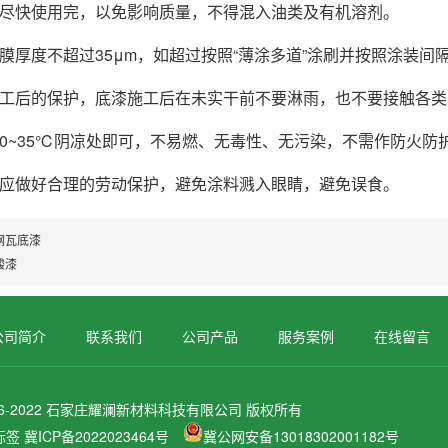
后尽快使用完，以免影响质量，不得混入油类及有机溶剂。
膜厚度不超过35μm，如超过按照“薄涂多道”涂刷并按照涂装间
施工后的保护，底漆施工后在未实干前不要淋雨，也不要接触各类
在0~35℃阴凉处即可，不易燃、无毒性、无污染，不需作防火防
时应做好合理的劳动保护，避免涂料溅入眼睛，避免误食。
钢瓦底漆
酸漆
公司简介
联系我们
公司产品
服务案例
在线留言
© 2016-2022 石家庄耀澜新材料科技有限公司 版权所有
标签
冀ICP备2022023464号
冀公网安备13018302001182号