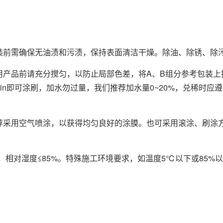
装前需确保无油渍和污渍，保持表面清洁干燥。除油、除锈、除
用产品前请充分搅匀，以防止局部色差，将A、B组分参考包装上
0min即可涂刷，加水勿过量，我们推荐加水量0~20%，兑稀时
荐采用空气喷涂，以获得均匀良好的涂膜。也可采用滚涂、刷涂
，相对湿度≤85%。特殊施工环境要求，如温度5℃以下或85
。