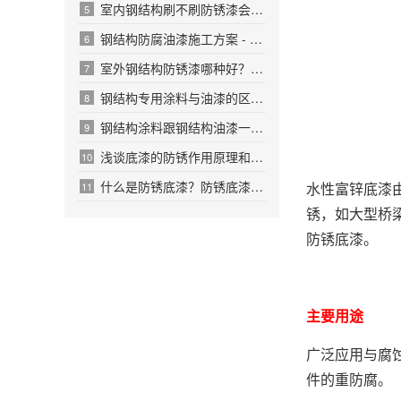
室内钢结构刷不刷防锈漆会有什么影响？哪种情况下需要防锈漆处理？
5
钢结构防腐油漆施工方案 - 钢结构防腐油漆施工注意事项
6
室外钢结构防锈漆哪种好？室外钢结构防腐油漆
7
钢结构专用涂料与油漆的区别是什么?钢结构专用涂料的特点和应用
8
钢结构涂料跟钢结构油漆一样吗？有何区别？
9
浅谈底漆的防锈作用原理和底漆的使用方法
10
什么是防锈底漆？防锈底漆有什么作用？
水性富锌底漆
11
锈，如大型桥
防锈底漆。
主要用途
广泛应用与腐
件的重防腐。