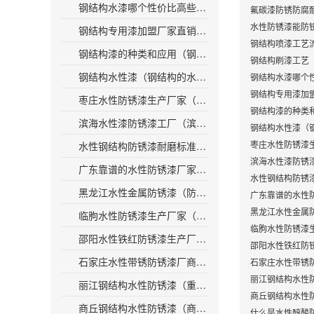
钢结构水漆哪个性价比高些（钢结构水漆的性价比对比，你应该选哪个？）
氟碳漆防锈防腐
水性防锈漆能防
钢结构专用漆加盟厂家直销（钢结构漆厂家直销，加盟优惠多多）
钢结构喷漆工艺
钢结构漆的种类和应用（钢结构漆分类及用途简介）
钢结构刷漆工艺
钢结构水性漆（钢结构的水性涂料：环保、耐磨、防腐蚀）
钢结构水漆哪个
钢结构专用漆加
枣庄水性防锈漆生产厂家（枣庄领先水性防锈漆生产商）
钢结构漆的种类
滨海水性漆防锈漆工厂（滨海工厂生产高效防锈水性漆）
钢结构水性漆（
枣庄水性防锈漆
水性钢结构防锈漆耐磨标准规范（环保型水性钢结构防锈耐磨涂料标准规范）
滨海水性漆防锈
广东靠谱的水性防锈漆厂家（广东可信的防锈涂料生产商）
水性钢结构防锈
黑龙江水性金属防锈漆（防锈神器！黑龙江水性金属漆又来了！）
广东靠谱的水性
黑龙江水性金属
临朐水性防锈漆生产厂家（临朐水性防锈漆厂家——环保防锈好选择）
临朐水性防锈漆
邵阳水性铁红防锈漆生产厂家（邵阳水性铁红防锈漆厂家直销）
邵阳水性铁红防
石家庄水性带锈防锈漆厂商（石家庄防锈漆厂商：专注于水性带锈防腐领域）
石家庄水性带锈
丽江钢结构水性
丽江钢结构水性防锈漆（重写后的标题：丽江用水性防锈漆涂刷钢结构）
商丘钢结构水性
商丘钢结构水性防锈漆（商丘市钢结构使用水性防锈漆，打造防腐新标杆）
什么是水性醇酸