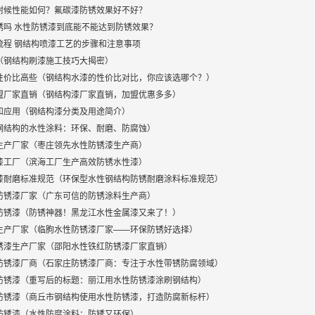
耐候性能如何？氟碳漆防锈效果好不好？
锈吗 水性防锈漆到底能不能达到防锈效果？
流程 钢结构喷漆工艺的步骤和注意事项
（钢结构刷漆施工技巧大揭密）
性价比高些（钢结构水漆的性价比对比，你应该选哪个？）
盟厂家直销（钢结构漆厂家直销，加盟优惠多多）
和应用（钢结构漆分类及用途简介）
钢结构的水性涂料：环保、耐磨、防腐蚀）
生产厂家（枣庄领先水性防锈漆生产商）
漆工厂（滨海工厂生产高效防锈水性漆）
漆耐磨标准规范（环保型水性钢结构防锈耐磨涂料标准规范）
防锈漆厂家（广东可信的防锈涂料生产商）
防锈漆（防锈神器！黑龙江水性金属漆又来了！）
生产厂家（临朐水性防锈漆厂家——环保防锈好选择）
锈漆生产厂家（邵阳水性铁红防锈漆厂家直销）
防锈漆厂商（石家庄防锈漆厂商：专注于水性带锈防腐领域）
防锈漆（重写后的标题：丽江用水性防锈漆涂刷钢结构）
防锈漆（商丘市钢结构使用水性防锈漆，打造防腐新标杆）
防锈漆（水性防腐涂料：防锈又环保）