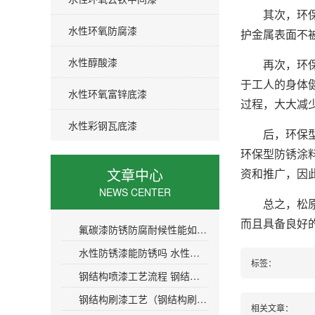
其次，环保型
水性环氧防腐漆
护金属表面不
水性醇酸漆
再次，环保型
于工人的身体
水性环氧富锌底漆
过程，大大减
水性彩钢瓦底漆
后，环保型防
环保型防锈涂
文章中心
资和推广，因
NEWS CENTER
总之，松原水
而且具备良好
氟碳漆防锈防腐耐候性能如何？氟碳漆防锈效果好不好？
水性防锈漆能防锈吗 水性防锈漆到底能不能达到防锈效果？
标签：
钢结构喷漆工艺流程 钢结构喷漆工艺的步骤和注意事项
钢结构刷漆工艺（钢结构刷漆施工技巧大揭密）
相关文章：