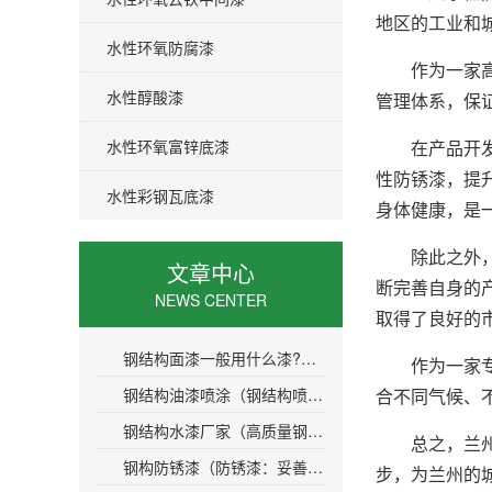
地区的工业和
水性环氧防腐漆
作为一家高科
水性醇酸漆
管理体系，保
水性环氧富锌底漆
在产品开发和
性防锈漆，提
水性彩钢瓦底漆
身体健康，是
除此之外，兰
文章中心
断完善自身的
NEWS CENTER
取得了良好的
钢结构面漆一般用什么漆?常用的钢结构面漆有哪些？
作为一家专业
钢结构油漆喷涂（钢结构喷涂：提高涂层均匀度和防腐性能）
合不同气候、
钢结构水漆厂家（高质量钢结构水漆厂家提供的产品及服务）
总之，兰州水
钢构防锈漆（防锈漆：妥善保护您的钢构建筑）
步，为兰州的