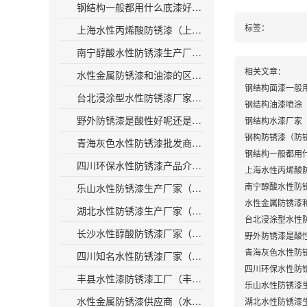
钢结构一般都用什么底漆好（选择合适的底漆是钢结构涂装的关键！）
标签：
上海水性丙烯酸防锈漆（上海研发环保型水性丙烯酸防锈漆，应用广泛）
南宁醇酸水性防锈漆生产厂家（南宁生产防锈漆的醇酸水性工厂家）
相关文章：
水性金属防锈漆和油漆的区别（水性金属防锈漆与传统油漆的差异）
钢结构面漆一般
台北浸涂型水性防锈漆厂家（台北水性防锈漆厂家推出浸涂型新品）
钢结构油漆喷涂
野外防锈漆是酸性好呢还是水性好（比较酸性与水性，哪种效果更好的野外防锈漆）
钢结构水漆厂家
钢构防锈漆（防
青海灰色水性防锈漆批发商（青海地区灰色水性防锈漆多功能批发商）
钢结构一般都用
四川环保水性防锈漆产品介绍（四川推出环保水性防锈漆，专业防护你的设备）
上海水性丙烯酸
南宁醇酸水性防
乐山水性防锈漆生产厂家（乐山防锈漆厂家专业生产高效水性防锈漆）
水性金属防锈漆
湖北水性防锈漆生产厂家（湖北防锈漆厂家：打造高质量水性防锈漆产品）
台北浸涂型水性
长沙水性醇酸防锈漆厂家（长沙有哪些水性醇酸防锈漆厂家值得关注？）
野外防锈漆是酸
青海灰色水性防
四川知名水性防锈漆厂家（四川著名防锈漆生产厂商）
四川环保水性防
丰县水性漆防锈漆工厂（丰县水性漆工厂，专业生产防锈漆，产品质量可靠）
乐山水性防锈漆
水性金属防锈漆供应商（水性金属防锈漆的供应商）
湖北水性防锈漆