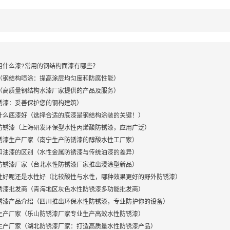
用什么漆?常用的钢结构面漆有哪些？
（钢结构喷涂：提高涂层均匀度和防腐性能）
（高质量钢结构水漆厂家提供的产品及服务）
锈漆：妥善保护您的钢构建筑）
什么底漆好（选择合适的底漆是钢结构涂装的关键！）
防锈漆（上海研发环保型水性丙烯酸防锈漆，应用广泛）
锈漆生产厂家（南宁生产防锈漆的醇酸水性工厂家）
和油漆的区别（水性金属防锈漆与传统油漆的差异）
防锈漆厂家（台北水性防锈漆厂家推出浸涂型新品）
性好呢还是水性好（比较酸性与水性，哪种效果更好的野外防锈漆）
锈漆批发商（青海地区灰色水性防锈漆多功能批发商）
锈漆产品介绍（四川推出环保水性防锈漆，专业防护你的设备）
生产厂家（乐山防锈漆厂家专业生产高效水性防锈漆）
生产厂家（湖北防锈漆厂家：打造高质量水性防锈漆产品）