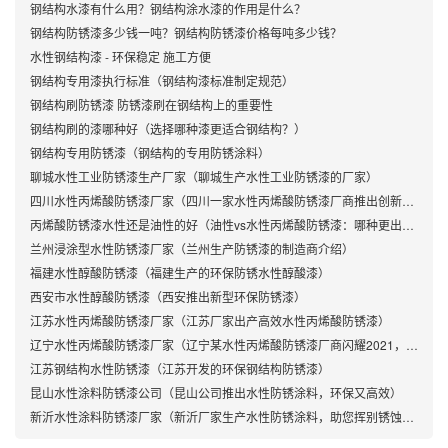
钢结构水漆有什么用？钢结构涂水漆的作用是什么？
钢结构防锈漆多少钱一吨？钢结构防锈漆价格每吨多少钱？
水性钢结构漆 - 环保稳定 施工方便
钢结构专用漆执行标准（钢结构漆标准制定规范）
钢结构刷防锈漆 防锈漆刷在钢结构上的重要性
钢结构刷的漆哪种好（选择哪种漆更适合钢结构？）
钢结构专用防锈漆（钢结构的专用防锈涂料）
聊城水性工业防锈漆生产厂家（聊城生产水性工业防锈漆的厂家）
四川水性丙烯酸防锈漆厂家（四川一家水性丙烯酸防锈漆厂商推出创新产品）
丙烯酸防锈漆水性还是油性的好（油性vs水性丙烯酸防锈漆：哪种更出色？）
兰州浸涂型水性防锈漆厂家（兰州生产防锈漆的制造商介绍）
福建水性醇酸防锈漆（福建生产的环保防锈水性醇酸漆）
西安市水性醇酸防锈漆（西安推出新型环保防锈漆）
江苏水性丙烯酸防锈漆厂家（江苏厂家出产高效水性丙烯酸防锈漆）
辽宁水性丙烯酸防锈漆厂家（辽宁某水性丙烯酸防锈漆厂商闪耀2021，产品优势吸睛）
江苏钢结构水性防锈漆（江苏开发的环保钢结构防锈漆）
昆山水性涂料防锈漆公司（昆山公司推出水性防锈涂料，环保又高效）
新沂水性涂料防锈漆厂家（新沂厂家生产水性防锈涂料，助您挥别锈蚀烦恼）