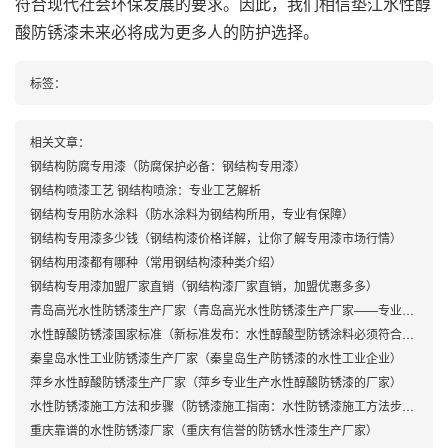
符合现代社会环保发展的要求。因此，我们相信垫江水性醇
酸防锈漆未来必将成为更多人的防护选择。
标签：
相关文章：
钢结构防腐专用漆（防腐保护必备：钢结构专用漆）
钢结构喷漆工艺 钢结构喷涂：专业工艺解析
钢结构专用防水涂料（防水涂料为钢结构所用，专业有保障）
钢结构专用漆多少钱（钢结构漆价格详解，让你了解专用漆市场行情）
钢结构用漆都有哪种（常用钢结构漆种类介绍）
钢结构专用漆加盟厂家直销（钢结构漆厂家直销，加盟优惠多多）
青岛高光水性防锈漆生产厂家（青岛高光水性防锈漆生产厂家——专业防锈漆厂家）
水性醇酸防锈漆国家标准（新标准发布：水性醇酸型防锈涂料必须符合这些要求）
秦皇岛水性工业防锈漆生产厂家（秦皇岛生产防锈漆的水性工业企业）
萍乡水性醇酸防锈漆生产厂家（萍乡专业生产水性醇酸防锈漆的厂家）
水性防锈漆施工方法和步骤（防锈漆施工指南：水性防锈漆施工方法步骤详解）
重庆靠谱的水性防锈漆厂家（重庆有信誉的防锈水性漆生产厂家）