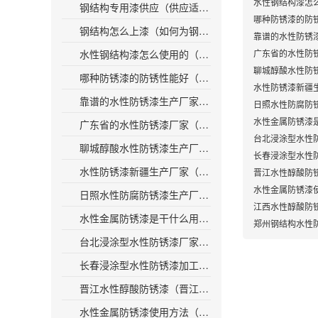
水性钢结构漆怎
钢结构专用漆供应（供应适用于钢结构的专用涂料）
哪种防锈漆的防
钢结构怎么上漆（如何为钢结构涂上漆？）
靠谱的水性防锈
水性钢结构漆怎么使用的（如何正确使用水性钢结构漆）
广东省的水性防
聊城醇酸水性防
哪种防锈漆的防锈性能好（防锈性能优秀的防锈漆种类推荐）
水性防锈漆新疆
靠谱的水性防锈漆生产厂家（靠谱水性防锈漆厂家，保障金属防腐不锈！）
日照水性防腐防
水性金属防锈漆
广东省的水性防锈漆厂家（广东省水性防锈漆供应商）
台北浸涂型水性
聊城醇酸水性防锈漆生产厂家（聊城生产醇酸水性防锈漆的工厂）
长春浸涂型水性
水性防锈漆新疆生产厂家（新疆水性防锈漆生产厂家，保护金属无污染化。）
晋江水性醇酸防
水性金属防锈漆
日照水性防腐防锈漆生产厂家（日照水性防腐防锈漆厂家介绍）
江西水性醇酸防
水性金属防锈漆是干什么用的（水性防锈漆｜保护金属制品免受氧化腐蚀）
郑州钢结构水性
台北浸涂型水性防锈漆厂家（台北水性防锈漆厂家推出浸涂型新品）
长春浸涂型水性防锈漆加工（长春浸涂型水性防锈漆加工服务）
晋江水性醇酸防锈漆（晋江公司研发出具有良好防锈性能的水性醇酸涂料）
水性金属防锈漆使用方法（使用水性金属防锈漆的指南）