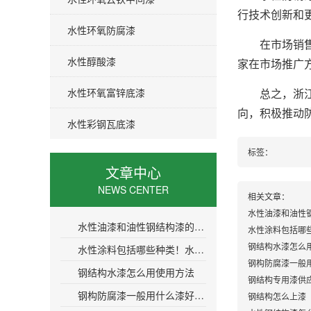
行技术创新和
水性环氧防腐漆
在市场销售方
水性醇酸漆
家在市场推广
水性环氧富锌底漆
总之，浙江水
向，积极推动
水性彩钢瓦底漆
标签：
文章中心
NEWS CENTER
相关文章：
水性油漆和油性
水性油漆和油性钢结构漆的区别在哪？优缺点是什么？
水性涂料包括哪
钢结构水漆怎么
水性涂料包括哪些种类！水性涂料分类及应用领域简介
钢构防腐漆一般
钢结构水漆怎么用使用方法
钢结构专用漆供
钢构防腐漆一般用什么漆好（选择适合钢构的防腐涂料）
钢结构怎么上漆