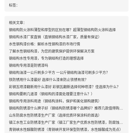
标签：
相关文章：
钢结构防火涂料薄型和厚型的区别在哪？超薄型钢结构防火涂料选择
钢结构水漆厂家直销（直销钢结构水漆厂家，质量有保证）
水性钢构漆价格：解析水性钢构漆的市场行情
了解水性钢结构漆，为您的建筑保护提供环保解决方案
钢结构水性专用漆，专为钢结构打造的理想选择
钢结构专用漆是防锈漆吗
钢结构油漆一公斤刷多少平方 一公斤钢结构油漆可刷多少平方？
铁防锈用什么漆最好 选择什么漆来防止铁锈有效？
彩钢瓦喷漆翻新用什么漆好 彩钢瓦翻新选择何种喷漆？佳选择为什么？
钢结构要刷几道漆（钢结构的漆面处理要注意什么？）
钢结构专用涂料用途（钢结构涂料，保护和美化钢构建筑）
钢结构防锈漆什么牌子好（钢结构防锈漆哪个品牌好？推荐几款值得购买的防锈漆）
山东防腐水性防锈漆生产厂家（选择优质环保涂料的首选）
镇江水性工业防锈漆生产厂家（镇江厂家生产优质水性防锈漆，防腐蚀效果好！）
青铜峡水性醇酸防锈漆（青铜峡开发环保型防锈漆，水性醇酸成为亮点）