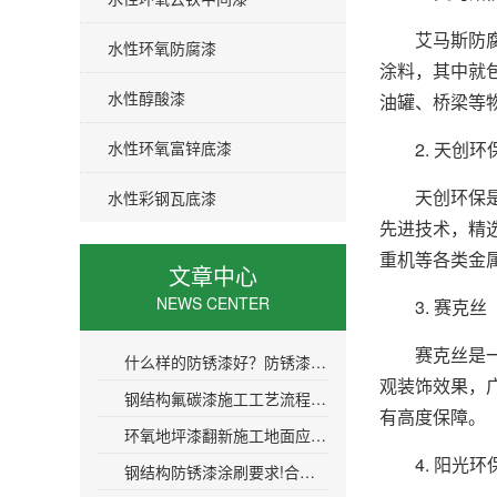
艾马斯防腐涂
水性环氧防腐漆
涂料，其中就
水性醇酸漆
油罐、桥梁等
水性环氧富锌底漆
2. 天创环
天创环保是一
水性彩钢瓦底漆
先进技术，精
重机等各类金
文章中心
NEWS CENTER
3. 赛克丝
赛克丝是一家
什么样的防锈漆好？防锈漆哪种类型好？防锈漆推荐
观装饰效果，
钢结构氟碳漆施工工艺流程，钢结构氟碳漆防腐年限介绍
有高度保障。
环氧地坪漆翻新施工地面应该如何处理？环氧地坪翻新施工工序
4. 阳光环
钢结构防锈漆涂刷要求!合格的钢结构防锈漆涂刷标准