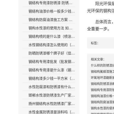
钢结构专用漆防锈漆 防锈涂料专为钢结构设计
阳光环保是一
光环保的钢构
钢结构油漆价格一般多少钱一平方 钢结构油漆每平方价格约多少？
钢结构防腐油漆施工方案 钢结构防腐：油漆施工详解
总体而言，选
钢构水性漆的使用方法 如何正确使用钢构水性漆？
全重要一步。
钢结构喷的是什么漆（喷涂在钢结构上的是什么漆？ ）
标签：
水性钢结构漆怎么使用的（水性钢结构漆使用方法解析）
防晒防锈漆哪个牌子好（佳选择：哪个品牌的防晒防锈漆好？）
相关文章：
钢结构专用漆批发（批发钢结构漆，专用定制，优质耐用）
什么样的防锈漆
钢结构专用漆是什么漆（钢结构涂料是什么？找到适合您的涂料！）
钢结构氟碳漆施
环氧地坪漆翻新
钢结构漆多少钱一平方米（钢结构喷涂一平方米需花费多少？）
钢结构防锈漆涂
水性防腐漆和防锈漆有什么区别（区别在哪？水性防腐漆和防锈漆）
钢结构专用漆防
邯郸水性漆防锈漆生产厂家（邯郸水性漆防锈漆厂家，提供高品质涂料方案）
钢结构油漆价格
钢结构防腐油漆
扬州钢结构水性防锈漆厂家（扬州钢结构水性防锈漆生产厂家推荐）
钢构水性漆的使
水性金属防锈漆是涂料吗（水性金属防锈漆：一种新型涂料）