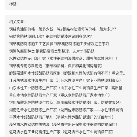
标签：
相关文章：
钢结构油漆价格一般多少钱一吨?钢结构油漆每吨价格一般为多少？
钢结构防锈漆刷几次？钢结构防锈漆建议刷多少次？
钢结构防腐漆施工工艺步骤 钢结构防腐漆施工步骤及注意事项
钢管防腐漆种类 钢管防腐漆类型整理，选对才能防锈!
水性钢结构专用漆厂家（水性钢结构漆供应商，超强防腐蚀涂料！）
钢结构专用涂料用途（钢结构涂料，保护和美化钢构建筑）
醇酸磁漆和水性醇酸防锈漆区别（醇酸和水性防锈漆有何不同？看这里！）
江苏防锈漆水性漆生产厂家（江苏水性漆生产厂家专业防锈漆制造商）
山东水性工业防锈漆生产厂家（山东水性工业防锈漆生产厂家 - 高质量防锈漆供应商）
重庆本地水性防锈漆生产厂家（重庆水性防锈漆厂家本地生产）
银川醇酸水性防锈漆供应商（银川醇酸水性防锈漆厂家，防锈效果好）
湖南佐禾水性防锈漆生产厂家（湖南佐禾防锈漆厂家——水性环保防锈漆供应商）
平湖水性醇酸防锈漆厂地址（平湖水性醇酸防锈漆厂的详细地址）
茂名市水性钢结构防锈漆（茂名市推出环保型水性钢结构防锈涂料）
驻马店水性工业防锈漆生产厂家（驻马店市水性工业防锈漆厂家）