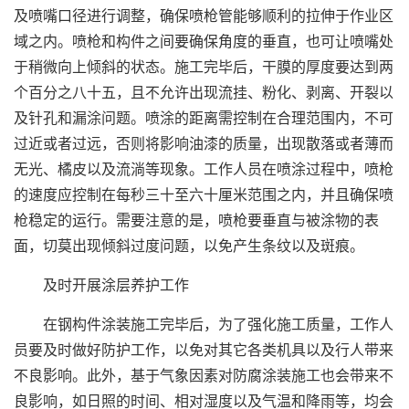
及喷嘴口径进行调整，确保喷枪管能够顺利的拉伸于作业区
域之内。喷枪和构件之间要确保角度的垂直，也可让喷嘴处
于稍微向上倾斜的状态。施工完毕后，干膜的厚度要达到两
个百分之八十五，且不允许出现流挂、粉化、剥离、开裂以
及针孔和漏涂问题。喷涂的距离需控制在合理范围内，不可
过近或者过远，否则将影响油漆的质量，出现散落或者薄而
无光、橘皮以及流淌等现象。工作人员在喷涂过程中，喷枪
的速度应控制在每秒三十至六十厘米范围之内，并且确保喷
枪稳定的运行。需要注意的是，喷枪要垂直与被涂物的表
面，切莫出现倾斜过度问题，以免产生条纹以及斑痕。
及时开展涂层养护工作
在钢构件涂装施工完毕后，为了强化施工质量，工作人
员要及时做好防护工作，以免对其它各类机具以及行人带来
不良影响。此外，基于气象因素对防腐涂装施工也会带来不
良影响，如日照的时间、相对湿度以及气温和降雨等，均会